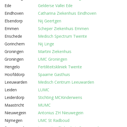
Ede
Gelderse Vallei Ede
Eindhoven
Catharina Ziekenhuis Eindhoven
Elsendorp
Nij Geertgen
Emmen
Scheper Ziekenhuis Emmen
Enschede
Medisch Spectrum Twente
Gorinchem
Nij Linge
Groningen
Martini Ziekenhuis
Groningen
UMC Groningen
Hengelo
Fertiliteitskliniek Twente
Hoofddorp
Spaarne Gasthuis
Leeuwarden
Medisch Centrum Leeuwarden
Leiden
LUMC
Leiderdorp
Stichting MCKinderwens
Maastricht
MUMC
Nieuwegein
Antonius ZH Nieuwegein
Nijmegen
UMC St Radboud