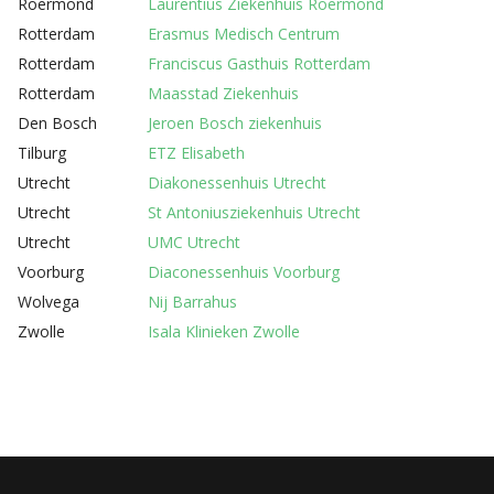
Roermond
Laurentius Ziekenhuis Roermond
Rotterdam
Erasmus Medisch Centrum
Rotterdam
Franciscus Gasthuis Rotterdam
Rotterdam
Maasstad Ziekenhuis
Den Bosch
Jeroen Bosch ziekenhuis
Tilburg
ETZ Elisabeth
Utrecht
Diakonessenhuis Utrecht
Utrecht
St Antoniusziekenhuis Utrecht
Utrecht
UMC Utrecht
Voorburg
Diaconessenhuis Voorburg
Wolvega
Nij Barrahus
Zwolle
Isala Klinieken Zwolle