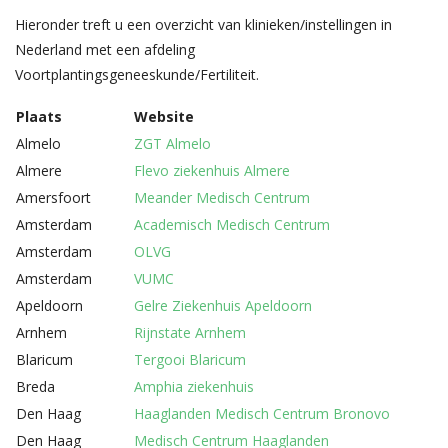
Hieronder treft u een overzicht van klinieken/instellingen in
Nederland met een afdeling
Voortplantingsgeneeskunde/Fertiliteit.
Plaats
Website
Almelo
ZGT Almelo
Almere
Flevo ziekenhuis Almere
Amersfoort
Meander Medisch Centrum
Amsterdam
Academisch Medisch Centrum
Amsterdam
OLVG
Amsterdam
VUMC
Apeldoorn
Gelre Ziekenhuis Apeldoorn
Arnhem
Rijnstate Arnhem
Blaricum
Tergooi Blaricum
Breda
Amphia ziekenhuis
Den Haag
Haaglanden Medisch Centrum Bronovo
Den Haag
Medisch Centrum Haaglanden