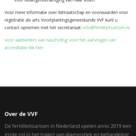
Voor meer informatie over lidmaatschap en voorwaarden voor
registratie als arts Voortplantingsgeneeskunde VVF kunt u
contact opnemen met het secretariaat:
info@fertiliteitsartsen.nl
.
Voor aanbieders van nascholing: voor het aanvragen van
accreditatie klik hier
Over de VVF
De fertiliteitsartsen in Nederland spelen anno 2019 een
grote rol in het traject van diagnostiek en behandeling