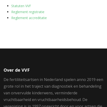
Statuten VVF
Reglement registratie
Reglement accreditatie
Over de VVF
De fertiliteitsartsen in Nederland spelen anno 2019 een
grote rol in het traject van diagnostiek en behandeling
van onvervulde kinderwens, verminderde
vruchtbaarheid en vruchtbaarheidsbehoud. De
vereniging is in 1997 opgericht door en voor artsen die