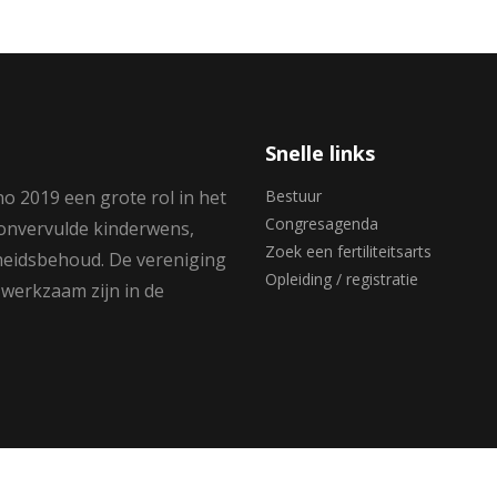
Snelle links
no 2019 een grote rol in het
Bestuur
Congresagenda
 onvervulde kinderwens,
Zoek een fertiliteitsarts
heidsbehoud. De vereniging
Opleiding / registratie
 werkzaam zijn in de