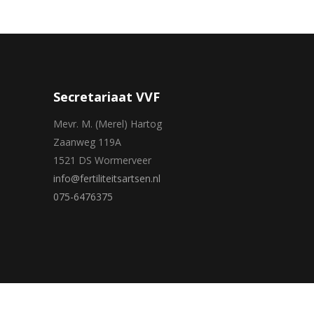
Secretariaat VVF
Mevr. M. (Merel) Hartog
Zaanweg 119A
1521 DS Wormerveer
info@fertiliteitsartsen.nl
075-6476375